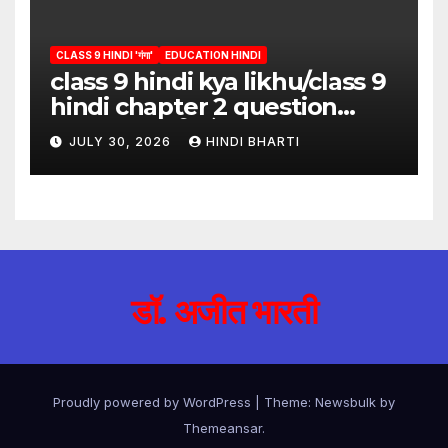
CLASS 9 HINDI 'गंगा'
EDUCATION HINDI
class 9 hindi kya likhu/class 9
hindi chapter 2 question
answer/क्या लिखूँ-पदुमलाल/class 9
JULY 30, 2026
HINDI BHARTI
hindi
डॉ. अजीत भारती
Proudly powered by WordPress
|
Theme:
Newsbulk
by
Themeansar
.