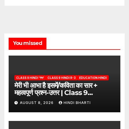
You missed
CLASS 9 HINDI 'गंगा'
CLASS 9 HINDI R-3
EDUCATION HINDI
मेरी भी आभा है इसमें/कविता का सार +
महत्वपूर्ण प्रश्न-उत्तर | Class 9
Hindi”/meri bhi abha hai isme
AUGUST 8, 2026
HINDI BHARTI
question answers