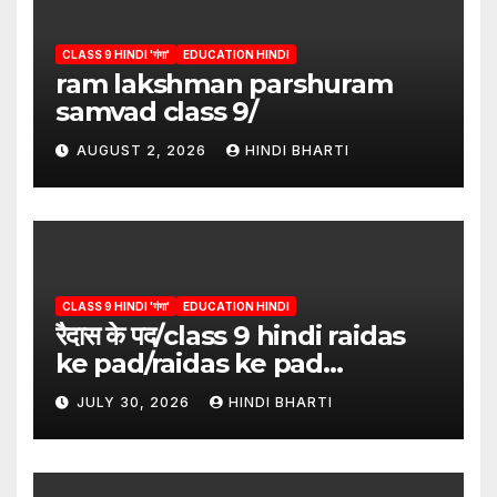
CLASS 9 HINDI 'गंगा'
EDUCATION HINDI
ram lakshman parshuram
samvad class 9/
AUGUST 2, 2026
HINDI BHARTI
CLASS 9 HINDI 'गंगा'
EDUCATION HINDI
रैदास के पद/class 9 hindi raidas
ke pad/raidas ke pad
question answer/raidas ke
JULY 30, 2026
HINDI BHARTI
pad class 9