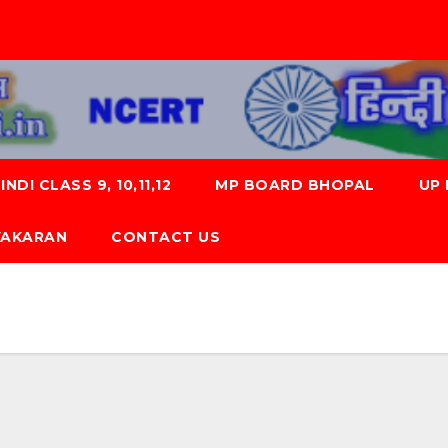
NDI CLASS 9, 10,11,12
MP BOARD BHOPAL
UP
 VYAKARAN
CONTACT US