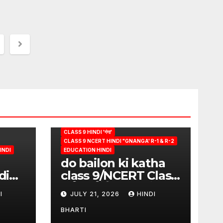
CLASS 9 HINDI 'गंगा'
CLASS 9 NCERT HINDI "GNANGA' R-1 & R-2
INDI
EDUCATION HINDI
do bailon ki katha
di
class 9/NCERT Class
ion
9 विषय-हिंदी (पुस्तक-गंगा)
I
JULY 21, 2026
HINDI
ndi
BHARTI