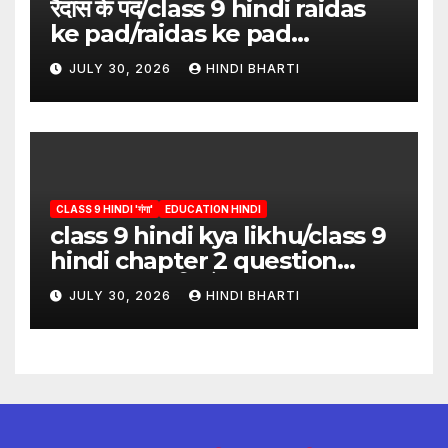
रैदास के पद/class 9 hindi raidas
ke pad/raidas ke pad
question answer/raidas ke
JULY 30, 2026
HINDI BHARTI
pad class 9
CLASS 9 HINDI 'गंगा'
EDUCATION HINDI
class 9 hindi kya likhu/class 9
hindi chapter 2 question
answer/क्या लिखूँ-पदुमलाल/class 9
JULY 30, 2026
HINDI BHARTI
hindi