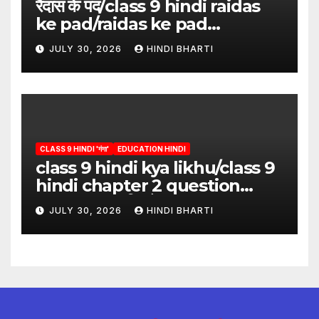
रैदास के पद/class 9 hindi raidas
ke pad/raidas ke pad
question answer/raidas ke
JULY 30, 2026
HINDI BHARTI
pad class 9
CLASS 9 HINDI 'गंगा'
EDUCATION HINDI
class 9 hindi kya likhu/class 9
hindi chapter 2 question
answer/क्या लिखूँ-पदुमलाल/class 9
JULY 30, 2026
HINDI BHARTI
hindi