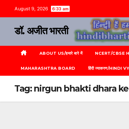
August 9, 2026
6:33 am
डॉ. अजीत भारती
ABOUT US/हमारे बारे में
NCERT/CBSE HI
MAHARASHTRA BOARD
हिंदी व्याकरण/HINDI
Tag:
nirgun bhakti dhara k