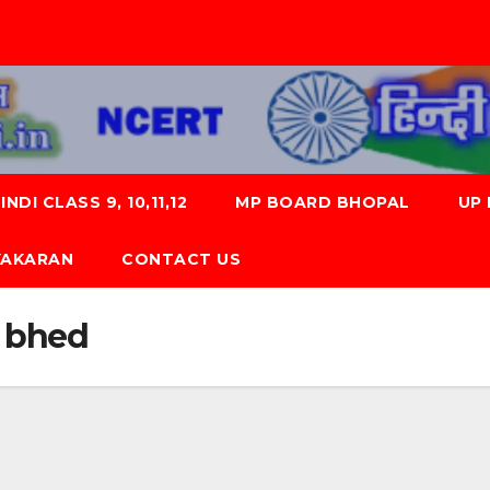
NDI CLASS 9, 10,11,12
MP BOARD BHOPAL
UP
 VYAKARAN
CONTACT US
e bhed