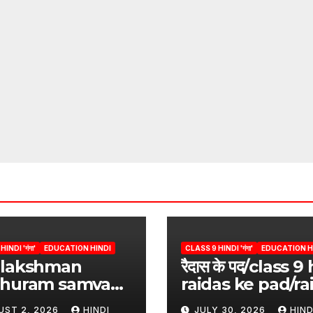
INDI 'गंगा'
EDUCATION HINDI
CLASS 9 HINDI 'गंगा'
EDUCATION H
 lakshman
रैदास के पद/class 9
shuram samvad
raidas ke pad/ra
s 9/
ke pad questio
UST 2, 2026
HINDI
JULY 30, 2026
HIND