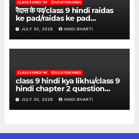
CLASS 9 HINDI 'गंगा'
EDUCATION HINDI
रैदास के पद/class 9 hindi raidas
ke pad/raidas ke pad
question answer/raidas ke
JULY 30, 2026
HINDI BHARTI
pad class 9
CLASS 9 HINDI 'गंगा'
EDUCATION HINDI
class 9 hindi kya likhu/class 9
hindi chapter 2 question
answer/क्या लिखूँ-पदुमलाल/class 9
JULY 30, 2026
HINDI BHARTI
hindi