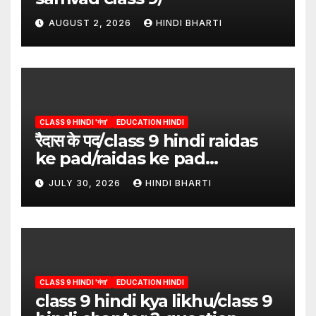
AUGUST 2, 2026
HINDI BHARTI
CLASS 9 HINDI 'गंगा'
EDUCATION HINDI
रैदास के पद/class 9 hindi raidas
ke pad/raidas ke pad
question answer/raidas ke
JULY 30, 2026
HINDI BHARTI
pad class 9
CLASS 9 HINDI 'गंगा'
EDUCATION HINDI
class 9 hindi kya likhu/class 9