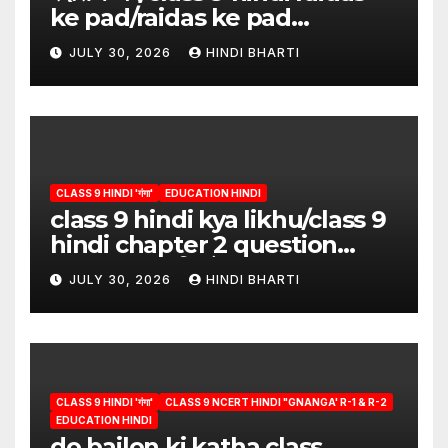
ke pad/raidas ke pad
question answer/raidas ke
JULY 30, 2026
HINDI BHARTI
pad class 9
CLASS 9 HINDI 'गंगा'
EDUCATION HINDI
class 9 hindi kya likhu/class 9
hindi chapter 2 question
answer/क्या लिखूँ-पदुमलाल/class 9
JULY 30, 2026
HINDI BHARTI
hindi
CLASS 9 HINDI 'गंगा'
CLASS 9 NCERT HINDI "GNANGA' R-1 & R-2
EDUCATION HINDI
do bailon ki katha class