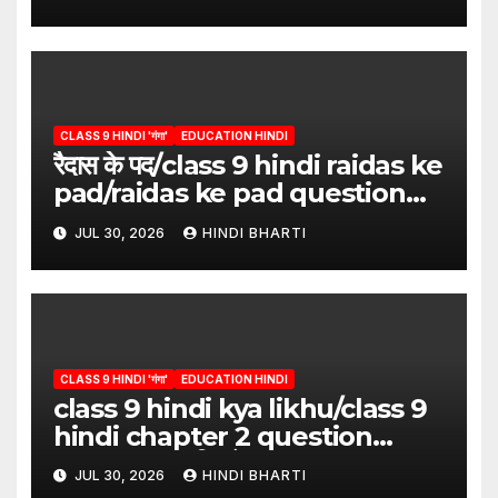
CLASS 9 HINDI 'गंगा'
EDUCATION HINDI
रैदास के पद/class 9 hindi raidas ke
pad/raidas ke pad question
answer/raidas ke pad class 9
JUL 30, 2026
HINDI BHARTI
CLASS 9 HINDI 'गंगा'
EDUCATION HINDI
class 9 hindi kya likhu/class 9
hindi chapter 2 question
answer/क्या लिखूँ-पदुमलाल/class 9
JUL 30, 2026
HINDI BHARTI
hindi