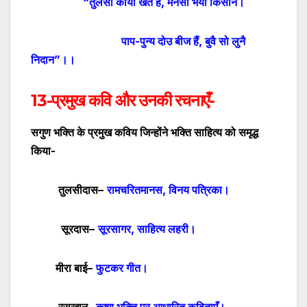
“
तुलसी काया खेत है
,
मनसा भयौ किसान।
पाप-पुन्य दोउ बीज हैं
,
बुवै सो लुनै
निदान
”
।।
13-प्रमुख कवि और उनकी रचनाएँ-
सगुण भक्ति के प्रमुख कविय जिन्होंने भक्ति साहित्य को समृद्ध
किया-
तुलसीदास
–
रामचरितमानस
,
विनय पत्रिका।
सूरदास
–
सूरसागर
,
साहित्य लहरी।
मीरा बाई
–
फुटकर गीत।
रसखान
–
कृष्ण भक्ति पर आधारित कविताएँ।