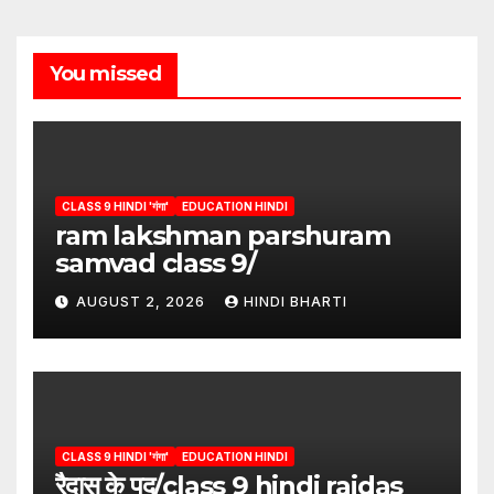
You missed
CLASS 9 HINDI 'गंगा'
EDUCATION HINDI
ram lakshman parshuram
samvad class 9/
AUGUST 2, 2026
HINDI BHARTI
CLASS 9 HINDI 'गंगा'
EDUCATION HINDI
रैदास के पद/class 9 hindi raidas