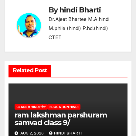
By
hindi Bharti
Dr.Ajeet Bhartee M.A.hindi
M.phile (hindi) P.hd.(hindi)
CTET
Related Post
CLASS 9 HINDI 'गंगा'
EDUCATION HINDI
ram lakshman parshuram
samvad class 9/
AUG 2, 2026
HINDI BHARTI