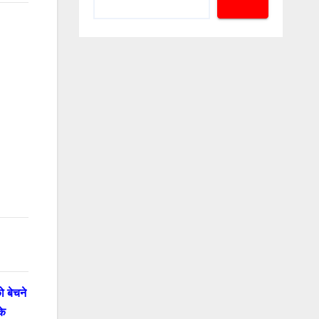
ो बेचने
के