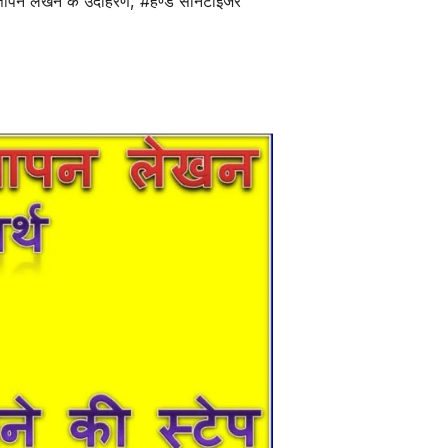
्ञापन लेखन के उदाहरण
,
#हैण्ड सैनिटाइजर