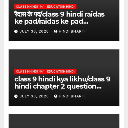
CLASS 9 HINDI 'गंगा'
EDUCATION HINDI
रैदास के पद/class 9 hindi raidas
ke pad/raidas ke pad
question answer/raidas ke
JULY 30, 2026
HINDI BHARTI
pad class 9
CLASS 9 HINDI 'गंगा'
EDUCATION HINDI
class 9 hindi kya likhu/class 9
hindi chapter 2 question
answer/क्या लिखूँ-पदुमलाल/class 9
JULY 30, 2026
HINDI BHARTI
hindi