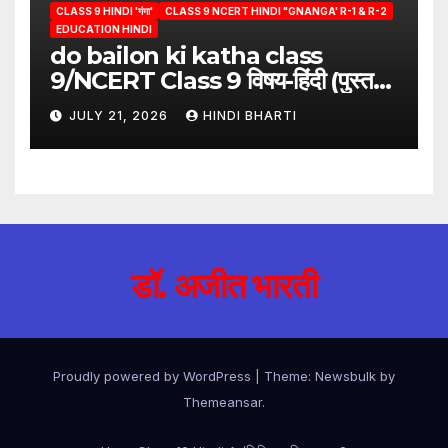
CLASS 9 HINDI 'गंगा'
CLASS 9 NCERT HINDI "GNANGA' R-1 & R-2
EDUCATION HINDI
do bailon ki katha class
9/NCERT Class 9 विषय-हिंदी (पुस्तक-
गंगा)
JULY 21, 2026
HINDI BHARTI
डॉ. अजीत भारती
Proudly powered by WordPress
|
Theme:
Newsbulk
by
Themeansar
.