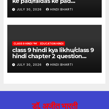
ke pad/raidas ke pad
question answer/raidas ke
JULY 30, 2026
HINDI BHARTI
pad class 9
CLASS 9 HINDI 'गंगा'
EDUCATION HINDI
class 9 hindi kya likhu/class 9
hindi chapter 2 question
answer/क्या लिखूँ-पदुमलाल/class 9
JULY 30, 2026
HINDI BHARTI
hindi
डॉ. अजीत भारती