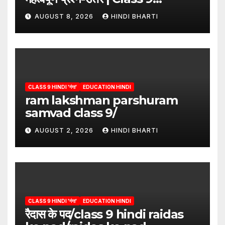
Hindi”/meri bhi abha hai isme
AUGUST 8, 2026
HINDI BHARTI
question answers
CLASS 9 HINDI 'गंगा'
EDUCATION HINDI
ram lakshman parshuram
samvad class 9/
AUGUST 2, 2026
HINDI BHARTI
CLASS 9 HINDI 'गंगा'
EDUCATION HINDI
रैदास के पद/class 9 hindi raidas