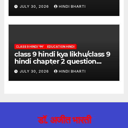
question answer/raidas ke
JULY 30, 2026
HINDI BHARTI
pad class 9
CLASS 9 HINDI 'गंगा'
EDUCATION HINDI
class 9 hindi kya likhu/class 9
hindi chapter 2 question
answer/क्या लिखूँ-पदुमलाल/class 9
JULY 30, 2026
HINDI BHARTI
hindi
डॉ. अजीत भारती