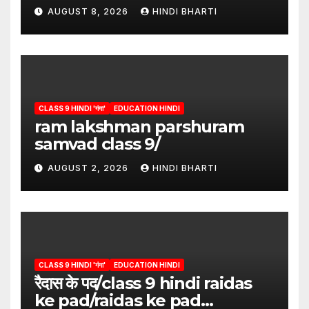
Hindi”/meri bhi abha hai isme
AUGUST 8, 2026
HINDI BHARTI
question answers
CLASS 9 HINDI 'गंगा'
EDUCATION HINDI
ram lakshman parshuram
samvad class 9/
AUGUST 2, 2026
HINDI BHARTI
CLASS 9 HINDI 'गंगा'
EDUCATION HINDI
रैदास के पद/class 9 hindi raidas
ke pad/raidas ke pad