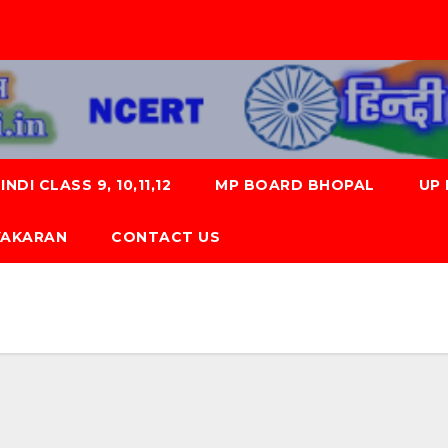
NDI CLASS 9, 10,11,12
MP BOARD BHOPAL
UP
 VYAKARAN
CONTACT US