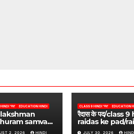
INDI 'गंगा'
EDUCATION HINDI
CLASS 9 HINDI 'गंगा'
EDUCATION H
 lakshman
रैदास के पद/class 9
shuram samvad
raidas ke pad/ra
s 9/
ke pad questio
UST 2, 2026
HINDI
JULY 30, 2026
HIND