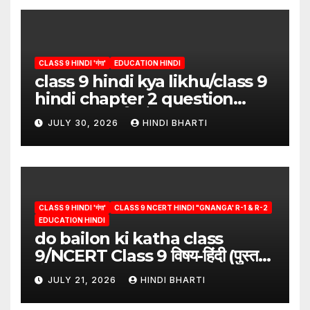
CLASS 9 HINDI 'गंगा'
EDUCATION HINDI
class 9 hindi kya likhu/class 9
hindi chapter 2 question
answer/क्या लिखूँ-पदुमलाल/class 9
JULY 30, 2026
HINDI BHARTI
hindi
CLASS 9 HINDI 'गंगा'
CLASS 9 NCERT HINDI "GNANGA' R-1 & R-2
EDUCATION HINDI
do bailon ki katha class
9/NCERT Class 9 विषय-हिंदी (पुस्तक-
गंगा)
JULY 21, 2026
HINDI BHARTI