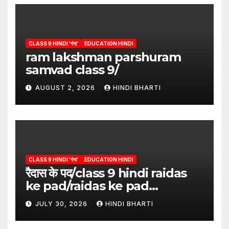
CLASS 9 HINDI 'गंगा'
EDUCATION HINDI
ram lakshman parshuram
samvad class 9/
AUGUST 2, 2026
HINDI BHARTI
CLASS 9 HINDI 'गंगा'
EDUCATION HINDI
रैदास के पद/class 9 hindi raidas
ke pad/raidas ke pad
question answer/raidas ke
JULY 30, 2026
HINDI BHARTI
pad class 9