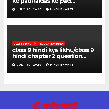
ke pad/raidas ke pad
question answer/raidas ke
JULY 30, 2026
HINDI BHARTI
pad class 9
CLASS 9 HINDI 'गंगा'
EDUCATION HINDI
class 9 hindi kya likhu/class 9
hindi chapter 2 question
answer/क्या लिखूँ-पदुमलाल/class 9
JULY 30, 2026
HINDI BHARTI
hindi
डॉ. अजीत भारती