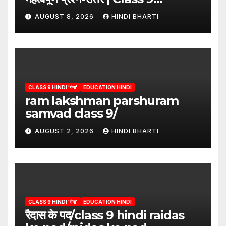
Hindi”/meri bhi abha hai isme
AUGUST 8, 2026
HINDI BHARTI
question answers
CLASS 9 HINDI 'गंगा'
EDUCATION HINDI
ram lakshman parshuram
samvad class 9/
AUGUST 2, 2026
HINDI BHARTI
CLASS 9 HINDI 'गंगा'
EDUCATION HINDI
रैदास के पद/class 9 hindi raidas