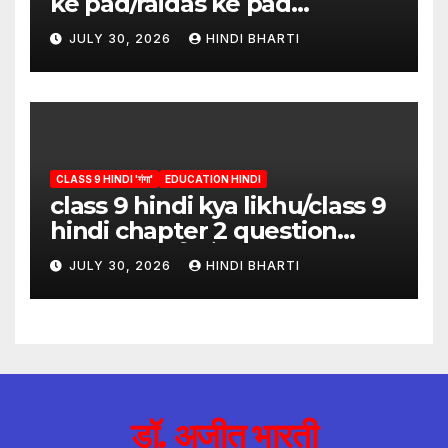
ke pad/raidas ke pad
question answer/raidas ke
JULY 30, 2026
HINDI BHARTI
pad class 9
CLASS 9 HINDI 'गंगा'
EDUCATION HINDI
class 9 hindi kya likhu/class 9
hindi chapter 2 question
answer/क्या लिखूँ-पदुमलाल/class 9
JULY 30, 2026
HINDI BHARTI
hindi
डॉ. अजीत भारती