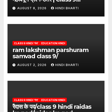
Hindi”/meri bhi abha hai isme
AUGUST 8, 2026
HINDI BHARTI
question answers
CLASS 9 HINDI 'गंगा'
EDUCATION HINDI
ram lakshman parshuram
samvad class 9/
AUGUST 2, 2026
HINDI BHARTI
CLASS 9 HINDI 'गंगा'
EDUCATION HINDI
रैदास के पद/class 9 hindi raidas