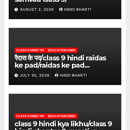
AUGUST 2, 2026
HINDI BHARTI
CLASS 9 HINDI 'गंगा'
EDUCATION HINDI
रैदास के पद/class 9 hindi raidas
ke pad/raidas ke pad
question answer/raidas ke
JULY 30, 2026
HINDI BHARTI
pad class 9
CLASS 9 HINDI 'गंगा'
EDUCATION HINDI
class 9 hindi kya likhu/class 9