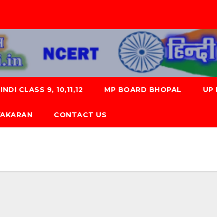
NDI CLASS 9, 10,11,12
MP BOARD BHOPAL
UP
 VYAKARAN
CONTACT US