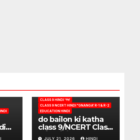
CLASS 9 HINDI 'गंगा'
CLASS 9 NCERT HINDI "GNANGA' R-1 & R-2
INDI
EDUCATION HINDI
do bailon ki katha
di
class 9/NCERT Class
ion
9 विषय-हिंदी (पुस्तक-गंगा)
I
JULY 21, 2026
HINDI