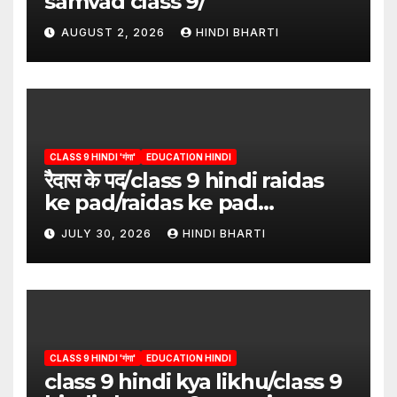
samvad class 9/
AUGUST 2, 2026
HINDI BHARTI
CLASS 9 HINDI 'गंगा'
EDUCATION HINDI
रैदास के पद/class 9 hindi raidas
ke pad/raidas ke pad
question answer/raidas ke
JULY 30, 2026
HINDI BHARTI
pad class 9
CLASS 9 HINDI 'गंगा'
EDUCATION HINDI
class 9 hindi kya likhu/class 9