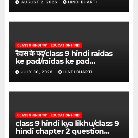
AUGUST 2, 2026
HINDI BHARTI
CLASS 9 HINDI 'गंगा'
EDUCATION HINDI
रैदास के पद/class 9 hindi raidas
ke pad/raidas ke pad
question answer/raidas ke
JULY 30, 2026
HINDI BHARTI
pad class 9
CLASS 9 HINDI 'गंगा'
EDUCATION HINDI
class 9 hindi kya likhu/class 9
hindi chapter 2 question