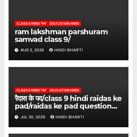
CLASS 9 HINDI 'गंगा'
EDUCATION HINDI
ram lakshman parshuram
samvad class 9/
AUG 2, 2026
HINDI BHARTI
CLASS 9 HINDI 'गंगा'
EDUCATION HINDI
रैदास के पद/class 9 hindi raidas ke
pad/raidas ke pad question
answer/raidas ke pad class 9
JUL 30, 2026
HINDI BHARTI