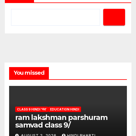
You missed
CLASS 9 HINDI 'गंगा'
EDUCATION HINDI
ram lakshman parshuram
samvad class 9/
AUGUST 2, 2026
HINDI BHARTI