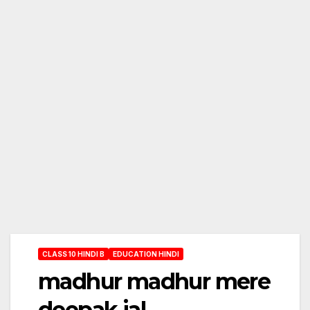
CLASS 10 HINDI B
EDUCATION HINDI
madhur madhur mere
deepak jal