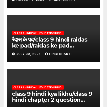
CLASS 9 HINDI 'गंगा'
EDUCATION HINDI
रैदास के पद/class 9 hindi raidas
ke pad/raidas ke pad
question answer/raidas ke
JULY 30, 2026
HINDI BHARTI
pad class 9
CLASS 9 HINDI 'गंगा'
EDUCATION HINDI
class 9 hindi kya likhu/class 9
hindi chapter 2 question
answer/क्या लिखूँ-पदुमलाल/class 9