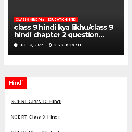
CLASS 9 HINDI 'गंगा'
EDUCATION HINDI
class 9 hindi kya likhu/class 9
hindi chapter 2 question
answer/क्या लिखूँ-पदुमलाल/class 9
JUL 30, 2026
HINDI BHARTI
hindi
Hindi
NCERT Class 10 Hindi
NCERT Class 9 Hindi