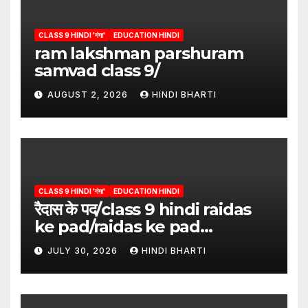
CLASS 9 HINDI 'गंगा'
EDUCATION HINDI
ram lakshman parshuram
samvad class 9/
AUGUST 2, 2026
HINDI BHARTI
CLASS 9 HINDI 'गंगा'
EDUCATION HINDI
रैदास के पद/class 9 hindi raidas
ke pad/raidas ke pad
question answer/raidas ke
JULY 30, 2026
HINDI BHARTI
pad class 9