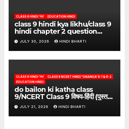
CLASS 9 HINDI 'गंगा'
EDUCATION HINDI
class 9 hindi kya likhu/class 9
hindi chapter 2 question
answer/क्या लिखूँ-पदुमलाल/class 9
JULY 30, 2026
HINDI BHARTI
hindi
CLASS 9 HINDI 'गंगा'
CLASS 9 NCERT HINDI "GNANGA' R-1 & R-2
EDUCATION HINDI
do bailon ki katha class
9/NCERT Class 9 विषय-हिंदी (पुस्तक-
गंगा)
JULY 21, 2026
HINDI BHARTI