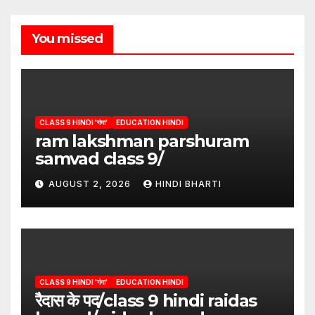
You missed
CLASS 9 HINDI 'गंगा'
EDUCATION HINDI
ram lakshman parshuram
samvad class 9/
AUGUST 2, 2026
HINDI BHARTI
CLASS 9 HINDI 'गंगा'
EDUCATION HINDI
रैदास के पद/class 9 hindi raidas