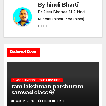
By
hindi Bharti
Dr.Ajeet Bhartee M.A.hindi
M.phile (hindi) P.hd.(hindi)
CTET
Related Post
CLASS 9 HINDI 'गंगा'
EDUCATION HINDI
ram lakshman parshuram
samvad class 9/
AUG 2, 2026
HINDI BHARTI