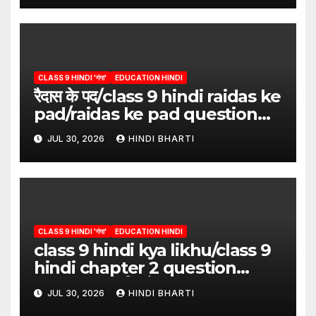
CLASS 9 HINDI 'गंगा'
EDUCATION HINDI
रैदास के पद/class 9 hindi raidas ke
pad/raidas ke pad question
answer/raidas ke pad class 9
JUL 30, 2026
HINDI BHARTI
CLASS 9 HINDI 'गंगा'
EDUCATION HINDI
class 9 hindi kya likhu/class 9
hindi chapter 2 question
answer/क्या लिखूँ-पदुमलाल/class 9
JUL 30, 2026
HINDI BHARTI
hindi