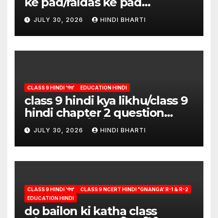
ke pad/raidas ke pad
question answer/raidas ke
JULY 30, 2026
HINDI BHARTI
pad class 9
CLASS 9 HINDI 'गंगा'
EDUCATION HINDI
class 9 hindi kya likhu/class 9
hindi chapter 2 question
answer/क्या लिखूँ-पदुमलाल/class 9
JULY 30, 2026
HINDI BHARTI
hindi
CLASS 9 HINDI 'गंगा'
CLASS 9 NCERT HINDI "GNANGA' R-1 & R-2
EDUCATION HINDI
do bailon ki katha class