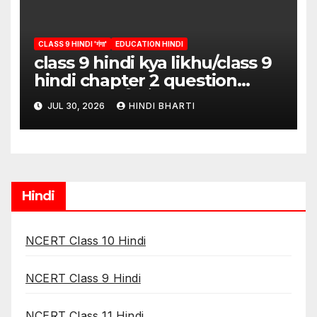
CLASS 9 HINDI 'गंगा'
EDUCATION HINDI
class 9 hindi kya likhu/class 9
hindi chapter 2 question
answer/क्या लिखूँ-पदुमलाल/class 9
JUL 30, 2026
HINDI BHARTI
hindi
Hindi
NCERT Class 10 Hindi
NCERT Class 9 Hindi
NCERT Class 11 Hindi