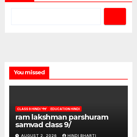
You missed
CLASS 9 HINDI 'गंगा'
EDUCATION HINDI
ram lakshman parshuram
samvad class 9/
AUGUST 2, 2026
HINDI BHARTI