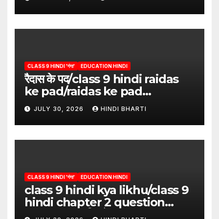
CLASS 9 HINDI 'गंगा'
EDUCATION HINDI
रैदास के पद/class 9 hindi raidas
ke pad/raidas ke pad
question answer/raidas ke
JULY 30, 2026
HINDI BHARTI
pad class 9
CLASS 9 HINDI 'गंगा'
EDUCATION HINDI
class 9 hindi kya likhu/class 9
hindi chapter 2 question
answer/क्या लिखूँ-पदुमलाल/class 9