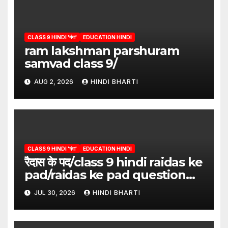
CLASS 9 HINDI 'गंगा'
EDUCATION HINDI
ram lakshman parshuram
samvad class 9/
AUG 2, 2026
HINDI BHARTI
CLASS 9 HINDI 'गंगा'
EDUCATION HINDI
रैदास के पद/class 9 hindi raidas ke
pad/raidas ke pad question
answer/raidas ke pad class 9
JUL 30, 2026
HINDI BHARTI