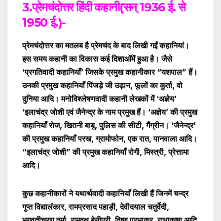
3.प्रेमचंदोत्तर हिंदी कहानी(सन् 1936 ई. से
1950 ई.)-
प्रेमचंदोत्तर का मतलब
है प्रेमचंद के बाद लिखी गईं कहानियां
।
इस समय कहानी का विकास कई दिशाओंमें हुआ है। जैसे
‘प्रगतिवादी कहानियाँ’ जिसके प्रमुख कहानीकार
“
यशपाल
”
हैं।
उनकी प्रमुख कहानियाँ पिंजड़े जी उड़ान, फूलों का कुर्ता, वो
दुनिया आदि। मनोविश्लेषणवादी कहानी लेखकों में
‘
अज्ञेय
’
‘इलाचंद्र जोशी एवं जैनेन्द्र के नाम प्रमुख हैं
। ‘अज्ञेय’ की प्रमुख
कहानियाँ रोज, खितनी बाबू, पुलिस की सीटी, गैंग्रीन। ‘जैनेन्द्र’
की प्रमुख कहानियाँ परख, ग्रामोफोन, एक रात, पानवाला आदि।
“
इलाचंद्र जोशी
”
की प्रमुख कहानियाँ रोगी, मिस्त्री, प्रेत्तामा
आदि।
कुछ कहानीकारों ने यथार्थवादी कहानियाँ लिखी हैं जिनमें चन्द्र
गुप्त विद्यालंकार, रामप्रसाद पहाड़ी, देवीदयाल चतुर्वेदी,
भगवतीचरण वर्मा, रामवृक्ष बेनीपुरी, विष्णु प्रभाकर, राधाकृष्ण आदि