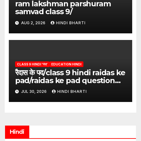
ram lakshman parshuram
samvad class 9/
AUG 2, 2026
HINDI BHARTI
CLASS 9 HINDI 'गंगा'
EDUCATION HINDI
रैदास के पद/class 9 hindi raidas ke
pad/raidas ke pad question
answer/raidas ke pad class 9
JUL 30, 2026
HINDI BHARTI
Hindi