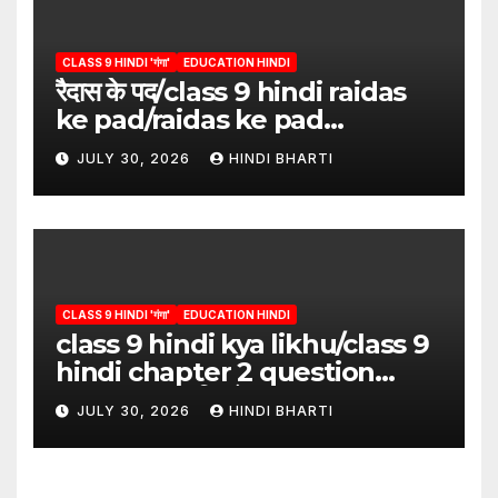
CLASS 9 HINDI 'गंगा'
EDUCATION HINDI
रैदास के पद/class 9 hindi raidas
ke pad/raidas ke pad
question answer/raidas ke
JULY 30, 2026
HINDI BHARTI
pad class 9
CLASS 9 HINDI 'गंगा'
EDUCATION HINDI
class 9 hindi kya likhu/class 9
hindi chapter 2 question
answer/क्या लिखूँ-पदुमलाल/class 9
JULY 30, 2026
HINDI BHARTI
hindi