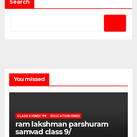
Search
You missed
CLASS 9 HINDI 'गंगा'
EDUCATION HINDI
ram lakshman parshuram
samvad class 9/