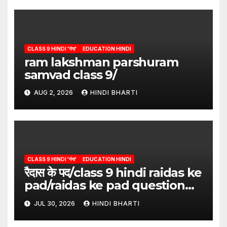
CLASS 9 HINDI 'गंगा'
EDUCATION HINDI
ram lakshman parshuram
samvad class 9/
AUG 2, 2026
HINDI BHARTI
CLASS 9 HINDI 'गंगा'
EDUCATION HINDI
रैदास के पद/class 9 hindi raidas ke
pad/raidas ke pad question
answer/raidas ke pad class 9
JUL 30, 2026
HINDI BHARTI