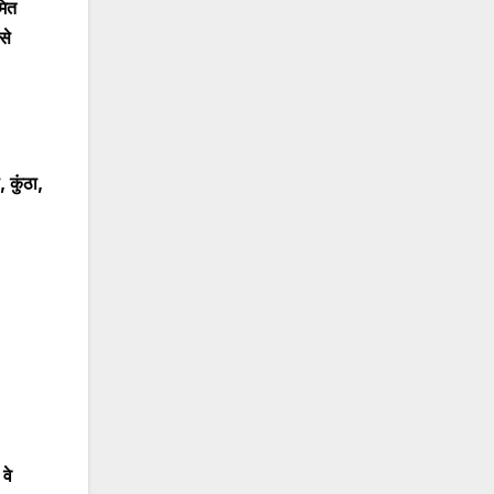
मित
से
,
कुंठा
,
वे