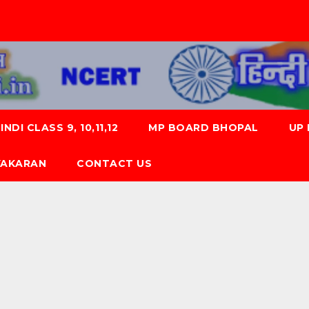
NDI CLASS 9, 10,11,12
MP BOARD BHOPAL
UP
 VYAKARAN
CONTACT US