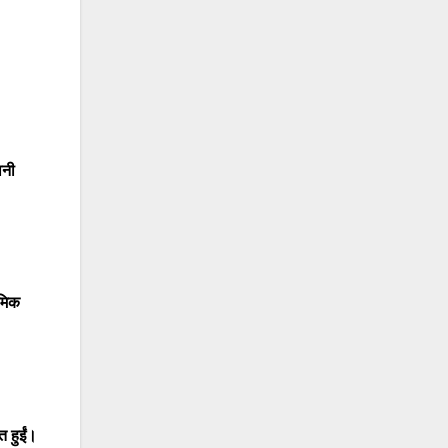
ानी
मिक
 हुईं।