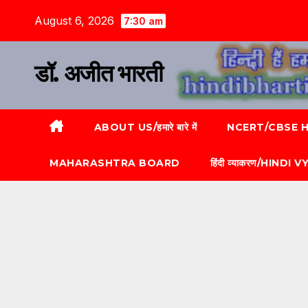
August 6, 2026
7:30 am
डॉ. अजीत भारती
ABOUT US/हमारे बारे में
NCERT/CBSE HI
MAHARASHTRA BOARD
हिंदी व्याकरण/HINDI