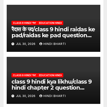
CLASS 9 HINDI 'गंगा'
EDUCATION HINDI
रैदास के पद/class 9 hindi raidas ke
pad/raidas ke pad question
answer/raidas ke pad class 9
JUL 30, 2026
HINDI BHARTI
CLASS 9 HINDI 'गंगा'
EDUCATION HINDI
class 9 hindi kya likhu/class 9
hindi chapter 2 question
answer/क्या लिखूँ-पदुमलाल/class 9
JUL 30, 2026
HINDI BHARTI
hindi