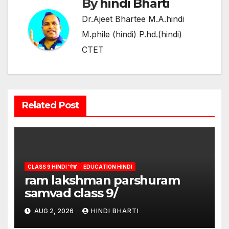
By
hindi Bharti
Dr.Ajeet Bhartee M.A.hindi
M.phile (hindi) P.hd.(hindi)
CTET
Related Post
CLASS 9 HINDI 'गंगा'
EDUCATION HINDI
ram lakshman parshuram
samvad class 9/
AUG 2, 2026
HINDI BHARTI