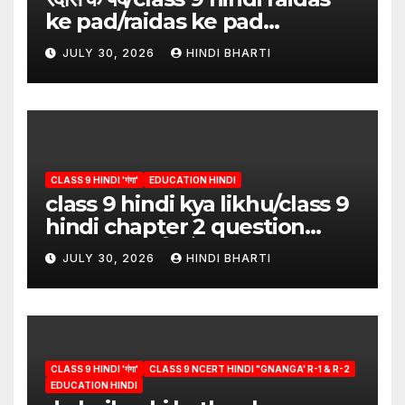
ke pad/raidas ke pad
question answer/raidas ke
JULY 30, 2026
HINDI BHARTI
pad class 9
CLASS 9 HINDI 'गंगा'
EDUCATION HINDI
class 9 hindi kya likhu/class 9
hindi chapter 2 question
answer/क्या लिखूँ-पदुमलाल/class 9
JULY 30, 2026
HINDI BHARTI
hindi
CLASS 9 HINDI 'गंगा'
CLASS 9 NCERT HINDI "GNANGA' R-1 & R-2
EDUCATION HINDI