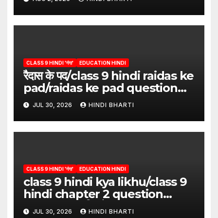
CLASS 9 HINDI 'गंगा'
EDUCATION HINDI
रैदास के पद/class 9 hindi raidas ke
pad/raidas ke pad question
answer/raidas ke pad class 9
JUL 30, 2026
HINDI BHARTI
CLASS 9 HINDI 'गंगा'
EDUCATION HINDI
class 9 hindi kya likhu/class 9
hindi chapter 2 question
answer/क्या लिखूँ-पदुमलाल/class 9
JUL 30, 2026
HINDI BHARTI