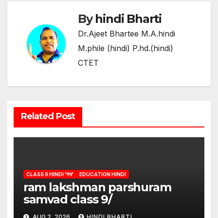
By
hindi Bharti
Dr.Ajeet Bhartee M.A.hindi
M.phile (hindi) P.hd.(hindi)
CTET
Related Post
CLASS 9 HINDI 'गंगा'
EDUCATION HINDI
ram lakshman parshuram
samvad class 9/
AUG 2, 2026
HINDI BHARTI