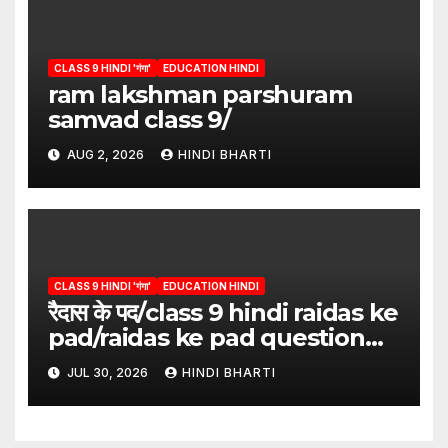
CLASS 9 HINDI 'गंगा'
EDUCATION HINDI
ram lakshman parshuram
samvad class 9/
AUG 2, 2026
HINDI BHARTI
CLASS 9 HINDI 'गंगा'
EDUCATION HINDI
रैदास के पद/class 9 hindi raidas ke
pad/raidas ke pad question
answer/raidas ke pad class 9
JUL 30, 2026
HINDI BHARTI