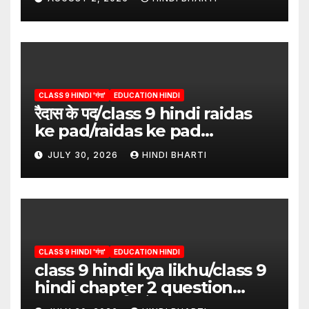
CLASS 9 HINDI 'गंगा'
EDUCATION HINDI
रैदास के पद/class 9 hindi raidas
ke pad/raidas ke pad
question answer/raidas ke
JULY 30, 2026
HINDI BHARTI
pad class 9
CLASS 9 HINDI 'गंगा'
EDUCATION HINDI
class 9 hindi kya likhu/class 9
hindi chapter 2 question
answer/क्या लिखूँ-पदुमलाल/class 9