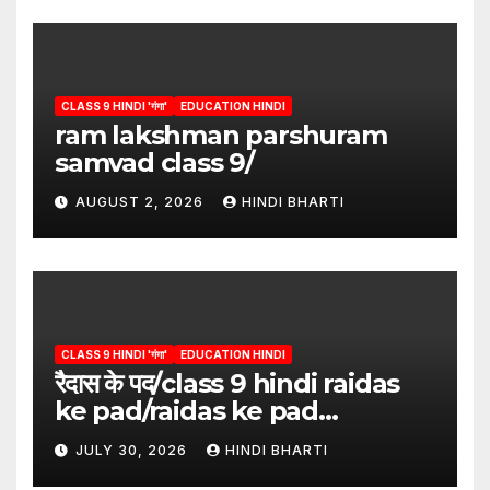
CLASS 9 HINDI 'गंगा'
EDUCATION HINDI
ram lakshman parshuram
samvad class 9/
AUGUST 2, 2026
HINDI BHARTI
CLASS 9 HINDI 'गंगा'
EDUCATION HINDI
रैदास के पद/class 9 hindi raidas
ke pad/raidas ke pad
question answer/raidas ke
JULY 30, 2026
HINDI BHARTI
pad class 9