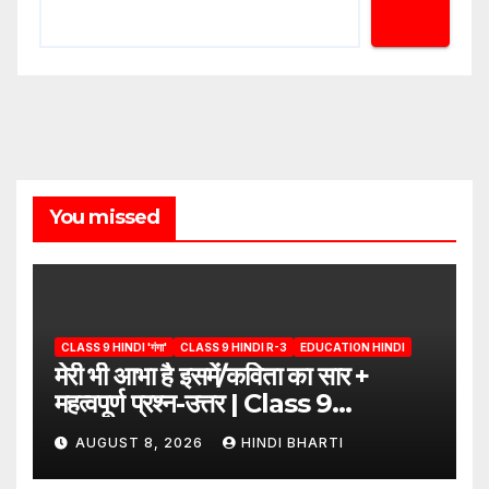
You missed
CLASS 9 HINDI 'गंगा'
CLASS 9 HINDI R-3
EDUCATION HINDI
मेरी भी आभा है इसमें/कविता का सार +
महत्वपूर्ण प्रश्न-उत्तर | Class 9
Hindi”/meri bhi abha hai isme
AUGUST 8, 2026
HINDI BHARTI
question answers