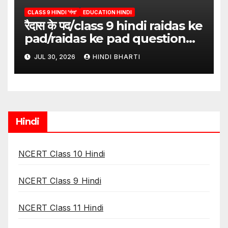
CLASS 9 HINDI 'गंगा'
EDUCATION HINDI
रैदास के पद/class 9 hindi raidas ke
pad/raidas ke pad question
answer/raidas ke pad class 9
JUL 30, 2026
HINDI BHARTI
Hindi
NCERT Class 10 Hindi
NCERT Class 9 Hindi
NCERT Class 11 Hindi