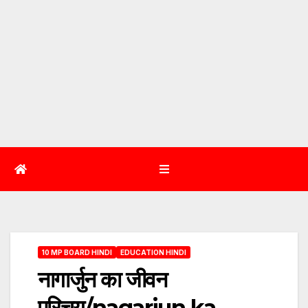
10 MP BOARD HINDI
EDUCATION HINDI
नागार्जुन का जीवन
परिचय/nagarjun ka